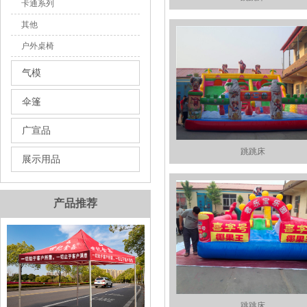
卡通系列
其他
户外桌椅
气模
伞篷
广宣品
跳跳床
展示用品
产品推荐
跳跳床