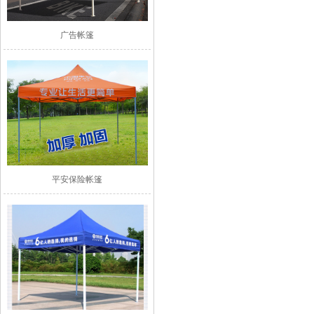
广告帐篷
平安保险帐篷