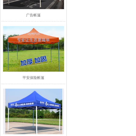
广告帐篷
平安保险帐篷