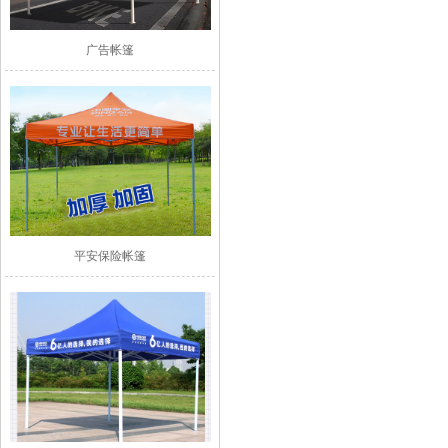
广告帐篷
平安保险帐篷