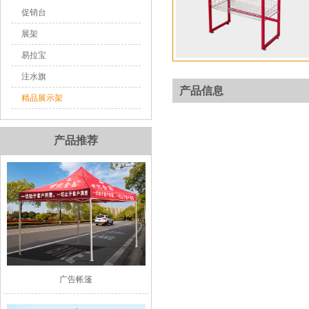
促销台
展架
易拉宝
注水旗
产品信息
精品展示架
产品推荐
广告帐篷