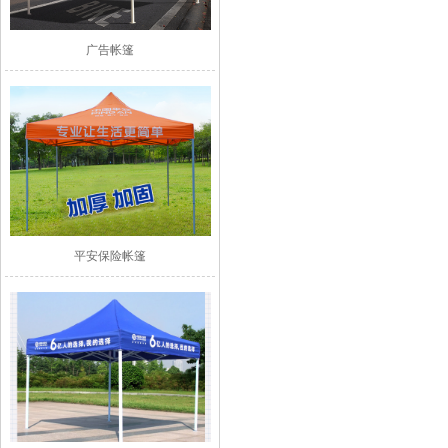
广告帐篷
平安保险帐篷